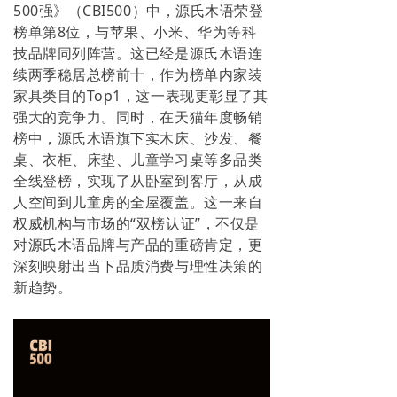
500强》（CBI500）中，源氏木语荣登
榜单第8位，与苹果、小米、华为等科
技品牌同列阵营。这已经是源氏木语连
续两季稳居总榜前十，作为榜单内家装
家具类目的Top1，这一表现更彰显了其
强大的竞争力。同时，在天猫年度畅销
榜中，源氏木语旗下实木床、沙发、餐
桌、衣柜、床垫、儿童学习桌等多品类
全线登榜，实现了从卧室到客厅，从成
人空间到儿童房的全屋覆盖。这一来自
权威机构与市场的“双榜认证”，不仅是
对源氏木语品牌与产品的重磅肯定，更
深刻映射出当下品质消费与理性决策的
新趋势。